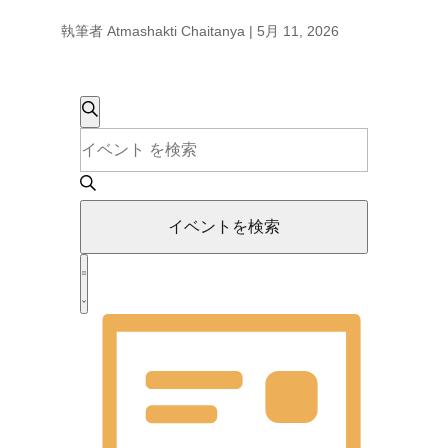
執筆者
Atmashakti Chaitanya
|
5月 11, 2026
イ
イ
検
ベ
キ
索
ー
ン
ベ
ワ
ト
ー
イベントを検索
を
ド
検
ン
イ
を
索
S
入
し
ベ
u
ト
力
て
m
し
ン
ナ
m
て
a
ビ
く
ト
r
ゲ