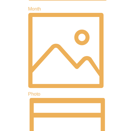
索
し
Month
ン
ま
す
。
Photo