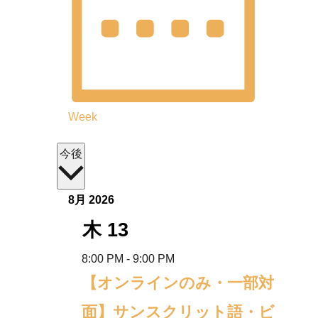
Week
S
今後
e
l
8月 2026
e
木
13
c
t
8:00 PM
-
9:00 PM
d
【オンラインのみ・一部対
a
面】サンスクリット語・ビ
t