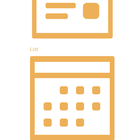
だ
y
ー
ビ
さ
シ
い
ュ
ョ
。
ン
キ
ー
ー
を
List
ワ
表
ナ
ー
示
ド
ビ
で
イ
ゲ
ベ
ー
ン
ト
シ
を
検
ョ