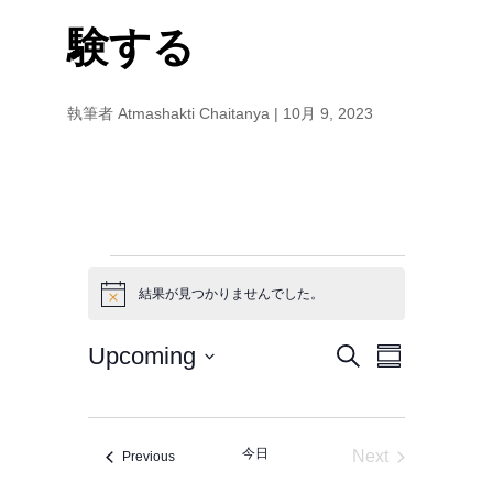
験する
執筆者
Atmashakti Chaitanya
|
10月 9, 2023
イ
結果が見つかりませんでした。
N
o
t
Upcoming
検
イ
i
イ
ベ
S
c
索
u
S
ベ
e
m
ベ
e
ン
m
ン
a
l
ト
今日
Next
イベント
Previous
r
ン
イベント
e
y
を