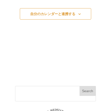
c
ト
検
ト
t
索
自分のカレンダーと連携する
d
ビ
し
a
て
t
ュ
ナ
e
ビ
.
ー
ゲ
ー
ナ
シ
ビ
ョ
ン
ゲ
を
Search
表
ー
示
シ